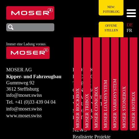
NEW:
FOTOBLOG
DE
OFFENE
FR
STELLEN
Immer eine Ladung voraus.
MOSER AG
PRODUKTE
Kipper- und Fahrzeugbau
ROCKBOX
MOSER VARIOSYSTEM
MOSER LOADSYSTEM
Gummweg 92
TRIBOX
MOSER STONEBOX
3612 Steffisburg
MOSER CONICBOX
CONICBOX
MOSER ROCKBOX
MOSER HOTBOX
info@moser.swiss
MOSER TRIBOX
LOADSYSTEM
Tel.
+41 (0)33 439 04 04
VARIOSYSTEM
info@moser.swiss
STONEBOX
www.moser.swiss
HOTBOX
NEWS
Realisierte Projekte