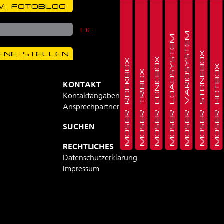
: FOTOBLOG
DE
MOSER VARIOSYSTEM
MOSER LOADSYSTEM
ENE STELLEN
MOSER STONEBOX
MOSER CONICBOX
MOSER ROCKBOX
MOSER HOTBOX
MOSER TRIBOX
KONTAKT
Kontaktangaben
Ansprechpartner
SUCHEN
RECHTLICHES
Datenschutzerklärung
Impressum