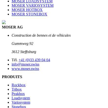
MOSER LOADSYSTEM
MOSER VARIOSYSTEM
MOSER HOTBOX
MOSER STONEBOX
MOSER AG
Construction de bennes et de véhicules
Gummweg 92
3612 Stefﬁsburg
Tél.
+41 (0)33 439 04 04
info@moser.swiss
www.moser.swiss
PRODUITS
Rockbox
Tribox
Peakbox
Loadsystem
Variosystem
Stonebox