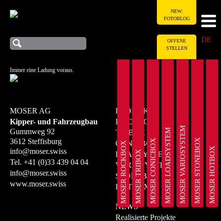
NEW:
FOTOBLOG
DE
OFFENE
STELLEN
Immer eine Ladung voraus.
MOSER AG
PRODUKTE
Kipper- und Fahrzeugbau
ROCKBOX
MOSER VARIOSYSTEM
MOSER LOADSYSTEM
Gummweg 92
TRIBOX
MOSER STONEBOX
3612 Steffisburg
MOSER CONICBOX
CONICBOX
MOSER ROCKBOX
MOSER HOTBOX
info@moser.swiss
MOSER TRIBOX
LOADSYSTEM
Tel.
+41 (0)33 439 04 04
VARIOSYSTEM
info@moser.swiss
STONEBOX
www.moser.swiss
HOTBOX
NEWS
Realisierte Projekte