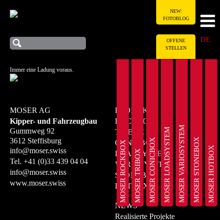
NEW:
FOTOBLOG
DE
OFFENE
STELLEN
Immer eine Ladung voraus.
MOSER AG
PRODUKTE
Kipper- und Fahrzeugbau
ROCKBOX
MOSER VARIOSYSTEM
MOSER LOADSYSTEM
Gummweg 92
TRIBOX
MOSER STONEBOX
3612 Steffisburg
MOSER CONICBOX
CONICBOX
MOSER ROCKBOX
MOSER HOTBOX
info@moser.swiss
MOSER TRIBOX
LOADSYSTEM
Tel.
+41 (0)33 439 04 04
VARIOSYSTEM
info@moser.swiss
STONEBOX
www.moser.swiss
HOTBOX
NEWS
Realisierte Projekte