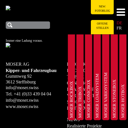
NEW:
FOTOBLOG
DE
OFFENE
FR
STELLEN
Immer eine Ladung voraus.
MOSER AG
PRODUKTE
Kipper- und Fahrzeugbau
ROCKBOX
MOSER VARIOSYSTEM
MOSER LOADSYSTEM
Gummweg 92
TRIBOX
MOSER STONEBOX
3612 Steffisburg
MOSER CONICBOX
CONICBOX
MOSER ROCKBOX
MOSER HOTBOX
info@moser.swiss
MOSER TRIBOX
LOADSYSTEM
Tel.
+41 (0)33 439 04 04
VARIOSYSTEM
info@moser.swiss
STONEBOX
www.moser.swiss
HOTBOX
NEWS
Realisierte Projekte