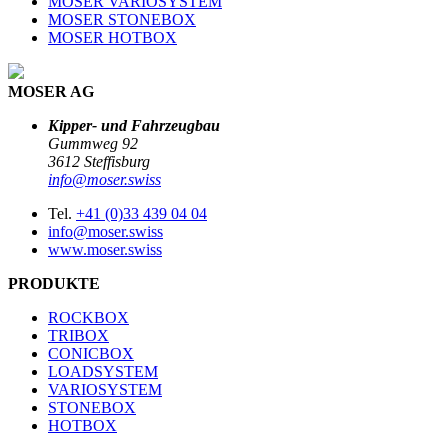
MOSER VARIOSYSTEM
MOSER STONEBOX
MOSER HOTBOX
MOSER AG
Kipper- und Fahrzeugbau
Gummweg 92
3612 Steffisburg
info@moser.swiss
Tel.
+41 (0)33 439 04 04
info@moser.swiss
www.moser.swiss
PRODUKTE
ROCKBOX
TRIBOX
CONICBOX
LOADSYSTEM
VARIOSYSTEM
STONEBOX
HOTBOX