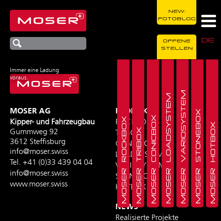
NEW:
FOTOBLOG
DE
OFFENE
STELLEN
Immer eine Ladung
voraus.
MOSER VARIOSYSTEM
MOSER LOADSYSTEM
MOSER AG
PRODUKTE
MOSER STONEBOX
MOSER CONICBOX
MOSER ROCKBOX
Kipper- und Fahrzeugbau
ROCKBOX
MOSER HOTBOX
MOSER TRIBOX
Gummweg 92
TRIBOX
3612 Steffisburg
CONICBOX
info@moser.swiss
LOADSYSTEM
Tel.
+41 (0)33 439 04 04
VARIOSYSTEM
info@moser.swiss
STONEBOX
www.moser.swiss
HOTBOX
NEWS
Realisierte Projekte