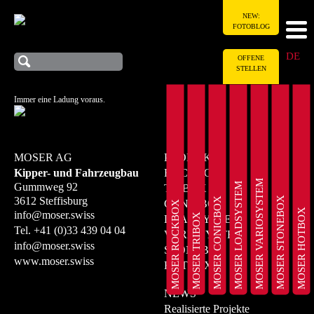
NEW:
FOTOBLOG
DE
OFFENE
STELLEN
Immer eine Ladung voraus.
MOSER AG
PRODUKTE
Kipper- und Fahrzeugbau
ROCKBOX
MOSER VARIOSYSTEM
MOSER LOADSYSTEM
Gummweg 92
TRIBOX
MOSER STONEBOX
3612 Steffisburg
MOSER CONICBOX
CONICBOX
MOSER ROCKBOX
MOSER HOTBOX
info@moser.swiss
MOSER TRIBOX
LOADSYSTEM
Tel.
+41 (0)33 439 04 04
VARIOSYSTEM
info@moser.swiss
STONEBOX
www.moser.swiss
HOTBOX
NEWS
Realisierte Projekte