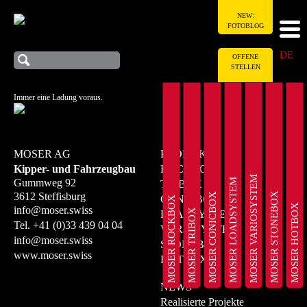
NEW:
FOTOBLOG
DE
OFFENE
STELLEN
Immer eine Ladung voraus.
MOSER AG
PRODUKTE
Kipper- und Fahrzeugbau
ROCKBOX
MOSER VARIOSYSTEM
MOSER LOADSYSTEM
Gummweg 92
TRIBOX
MOSER STONEBOX
3612 Steffisburg
MOSER CONICBOX
CONICBOX
MOSER ROCKBOX
MOSER HOTBOX
info@moser.swiss
MOSER TRIBOX
LOADSYSTEM
Tel.
+41 (0)33 439 04 04
VARIOSYSTEM
info@moser.swiss
STONEBOX
www.moser.swiss
HOTBOX
NEWS
Realisierte Projekte