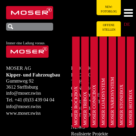
NEW:
FOTOBLOG
DE
OFFENE
STELLEN
Immer eine Ladung voraus.
MOSER AG
PRODUKTE
Kipper- und Fahrzeugbau
ROCKBOX
MOSER VARIOSYSTEM
MOSER LOADSYSTEM
Gummweg 92
TRIBOX
MOSER STONEBOX
3612 Steffisburg
MOSER CONICBOX
CONICBOX
MOSER ROCKBOX
MOSER HOTBOX
info@moser.swiss
MOSER TRIBOX
LOADSYSTEM
Tel.
+41 (0)33 439 04 04
VARIOSYSTEM
info@moser.swiss
STONEBOX
www.moser.swiss
HOTBOX
NEWS
Realisierte Projekte