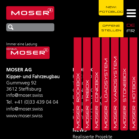
NEW:
FOTOBLOG
DE
OFFENE
FR
STELLEN
Immer eine Ladung
voraus.
MOSER VARIOSYSTEM
MOSER LOADSYSTEM
MOSER AG
PRODUKTE
MOSER STONEBOX
MOSER CONICBOX
MOSER ROCKBOX
Kipper- und Fahrzeugbau
ROCKBOX
MOSER HOTBOX
MOSER TRIBOX
Gummweg 92
TRIBOX
3612 Steffisburg
CONICBOX
info@moser.swiss
LOADSYSTEM
Tel.
+41 (0)33 439 04 04
VARIOSYSTEM
info@moser.swiss
STONEBOX
www.moser.swiss
HOTBOX
NEWS
Realisierte Projekte