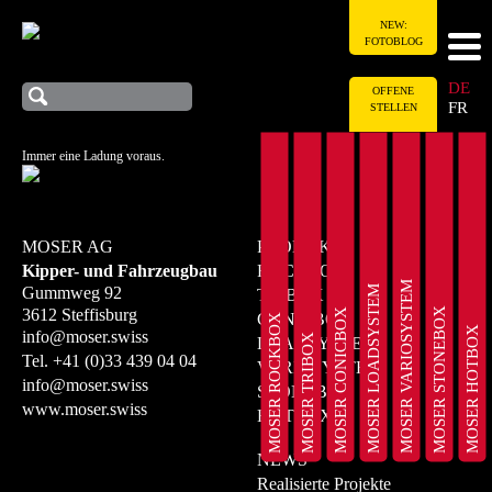
NEW:
FOTOBLOG
DE
OFFENE
FR
STELLEN
Immer eine Ladung voraus.
MOSER AG
PRODUKTE
Kipper- und Fahrzeugbau
ROCKBOX
MOSER VARIOSYSTEM
MOSER LOADSYSTEM
Gummweg 92
TRIBOX
MOSER STONEBOX
3612 Steffisburg
MOSER CONICBOX
CONICBOX
MOSER ROCKBOX
MOSER HOTBOX
info@moser.swiss
MOSER TRIBOX
LOADSYSTEM
Tel.
+41 (0)33 439 04 04
VARIOSYSTEM
info@moser.swiss
STONEBOX
www.moser.swiss
HOTBOX
NEWS
Realisierte Projekte