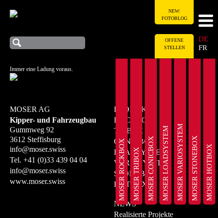
NEW:
FOTOBLOG
DE
OFFENE
FR
STELLEN
Immer eine Ladung voraus.
MOSER AG
PRODUKTE
Kipper- und Fahrzeugbau
ROCKBOX
MOSER VARIOSYSTEM
MOSER LOADSYSTEM
Gummweg 92
TRIBOX
MOSER STONEBOX
3612 Steffisburg
MOSER CONICBOX
CONICBOX
MOSER ROCKBOX
MOSER HOTBOX
info@moser.swiss
MOSER TRIBOX
LOADSYSTEM
Tel.
+41 (0)33 439 04 04
VARIOSYSTEM
info@moser.swiss
STONEBOX
www.moser.swiss
HOTBOX
NEWS
Realisierte Projekte