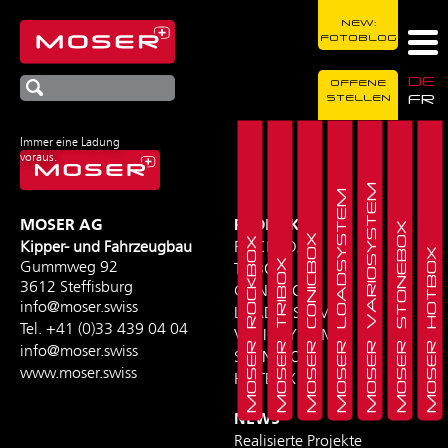
NEW:
FOTOBLOG
DE
OFFENE
FR
STELLEN
Immer eine Ladung
voraus.
MOSER VARIOSYSTEM
MOSER LOADSYSTEM
MOSER AG
PRODUKTE
MOSER STONEBOX
MOSER CONICBOX
MOSER ROCKBOX
Kipper- und Fahrzeugbau
ROCKBOX
MOSER HOTBOX
MOSER TRIBOX
Gummweg 92
TRIBOX
3612 Steffisburg
CONICBOX
info@moser.swiss
LOADSYSTEM
Tel.
+41 (0)33 439 04 04
VARIOSYSTEM
info@moser.swiss
STONEBOX
www.moser.swiss
HOTBOX
NEWS
Realisierte Projekte