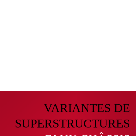
Les pistons chromés dur sur le vérin de
basculement augmentent la durée de vie.
Système hydraulique optimisé pour des montées
et des descentes rapides.
Vitesse de descente dosable en continu (plus vite,
plus lentement).
Réserves de puissance élevées.
VARIANTES DE
SUPERSTRUCTURES