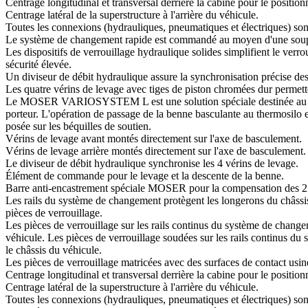
Centrage longitudinal et transversal derrière la cabine pour le position
Centrage latéral de la superstructure à l'arrière du véhicule.
Toutes les connexions (hydrauliques, pneumatiques et électriques) sont
Le système de changement rapide est commandé au moyen d'une soupa
Les dispositifs de verrouillage hydraulique solides simplifient le verro
sécurité élevée.
Un diviseur de débit hydraulique assure la synchronisation précise des
Les quatre vérins de levage avec tiges de piston chromées dur permette
Le MOSER VARIOSYSTEM L est une solution spéciale destinée au rempl
porteur. L'opération de passage de la benne basculante au thermosilo es
posée sur les béquilles de soutien.
Vérins de levage avant montés directement sur l'axe de basculement.
Vérins de levage arrière montés directement sur l'axe de basculement.
Le diviseur de débit hydraulique synchronise les 4 vérins de levage.
Élément de commande pour le levage et la descente de la benne.
Barre anti-encastrement spéciale MOSER pour la compensation des 2 p
Les rails du système de changement protègent les longerons du châssis 
pièces de verrouillage.
Les pièces de verrouillage sur les rails continus du système de changem
véhicule. Les pièces de verrouillage soudées sur les rails continus du 
le châssis du véhicule.
Les pièces de verrouillage matricées avec des surfaces de contact usin
Centrage longitudinal et transversal derrière la cabine pour le position
Centrage latéral de la superstructure à l'arrière du véhicule.
Toutes les connexions (hydrauliques, pneumatiques et électriques) sont