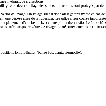
pe hydraulique à 2 sections.
uillage et le déverrouillage des superstructures. Ils sont protégés par de
 vérins de levage. Un levage sûr est donc ainsi garanti même en cas de r
nt une dépose aisée de la superstructure grâce à leur course importante
acement d'une benne basculante par un thermosilo. Le faux-châssis et
t assurée par quatre vérins de levage montés directement sur le faux-châ
ositions longitudinales (benne basculante/thermosilo).