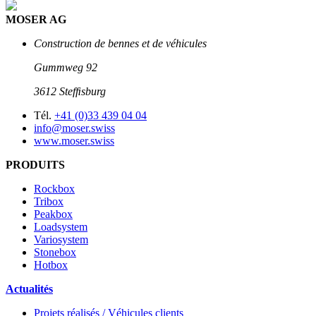
MOSER AG
Construction de bennes et de véhicules
Gummweg 92
3612 Stefﬁsburg
Tél.
+41 (0)33 439 04 04
info@moser.swiss
www.moser.swiss
PRODUITS
Rockbox
Tribox
Peakbox
Loadsystem
Variosystem
Stonebox
Hotbox
Actualités
Projets réalisés / Véhicules clients