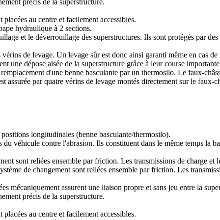
nement précis de la superstructure.
 placées au centre et facilement accessibles.
pe hydraulique à 2 sections.
uillage et le déverrouillage des superstructures. Ils sont protégés par de
 vérins de levage. Un levage sûr est donc ainsi garanti même en cas de r
nt une dépose aisée de la superstructure grâce à leur course importante
acement d'une benne basculante par un thermosilo. Le faux-châssis et
t assurée par quatre vérins de levage montés directement sur le faux-châ
ositions longitudinales (benne basculante/thermosilo).
du véhicule contre l'abrasion. Ils constituent dans le même temps la ba
ent sont reliées ensemble par friction. Les transmissions de charge et le
système de changement sont reliées ensemble par friction. Les transmissi
ées mécaniquement assurent une liaison propre et sans jeu entre la supers
nement précis de la superstructure.
 placées au centre et facilement accessibles.