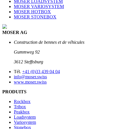
MOSER LOADSYSTEM
MOSER VARIOSYSTEM
MOSER HOTBOX
MOSER STONEBOX
MOSER AG
Construction de bennes et de véhicules
Gummweg 92
3612 Stefﬁsburg
Tél.
+41 (0)33 439 04 04
info@moser.swiss
www.moser.swiss
PRODUITS
Rockbox
Tribox
Peakbox
Loadsystem
Variosystem
Stonebox