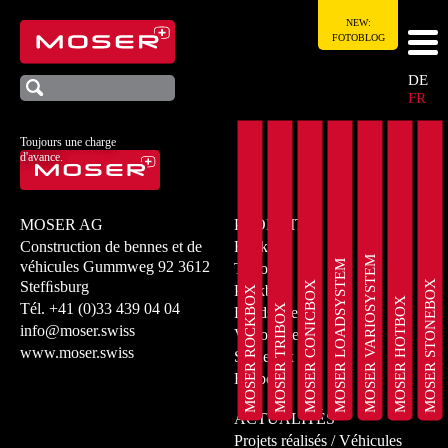
NEW:
FOTOBLOG
DE
FR
Toujours une charge
d'avance.
MOSER AG
PRODUITS
Construction de bennes et de
Rockbox
MOSER VARIOSYSTEM
MOSER LOADSYSTEM
véhicules
Gummweg 92
3612
Tribox
MOSER STONEBOX
Stefﬁsburg
MOSER CONICBOX
Peakbox
MOSER ROCKBOX
MOSER HOTBOX
Tél.
+41 (0)33 439 04 04
MOSER TRIBOX
Loadsystem
info@moser.swiss
Variosystem
www.moser.swiss
Stonebox
Hotbox
ACTUALITÉS
Projets réalisés / Véhicules