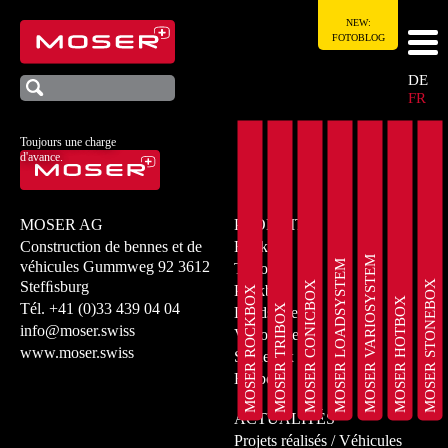
NEW:
FOTOBLOG
DE
FR
Toujours une charge
d'avance.
MOSER AG
PRODUITS
Construction de bennes et de
Rockbox
MOSER VARIOSYSTEM
MOSER LOADSYSTEM
véhicules
Gummweg 92
3612
Tribox
MOSER STONEBOX
Stefﬁsburg
MOSER CONICBOX
Peakbox
MOSER ROCKBOX
MOSER HOTBOX
Tél.
+41 (0)33 439 04 04
MOSER TRIBOX
Loadsystem
info@moser.swiss
Variosystem
www.moser.swiss
Stonebox
Hotbox
ACTUALITÉS
Projets réalisés / Véhicules