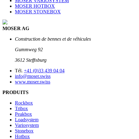
MOSER VARIOSYSTEM
MOSER HOTBOX
MOSER STONEBOX
MOSER AG
Construction de bennes et de véhicules
Gummweg 92
3612 Stefﬁsburg
Tél.
+41 (0)33 439 04 04
info@moser.swiss
www.moser.swiss
PRODUITS
Rockbox
Tribox
Peakbox
Loadsystem
Variosystem
Stonebox
Hotbox