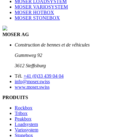
MOSER LOADSYSTEM
MOSER VARIOSYSTEM
MOSER HOTBOX
MOSER STONEBOX
MOSER AG
Construction de bennes et de véhicules
Gummweg 92
3612 Stefﬁsburg
Tél.
+41 (0)33 439 04 04
info@moser.swiss
www.moser.swiss
PRODUITS
Rockbox
Tribox
Peakbox
Loadsystem
Variosystem
Stonebox