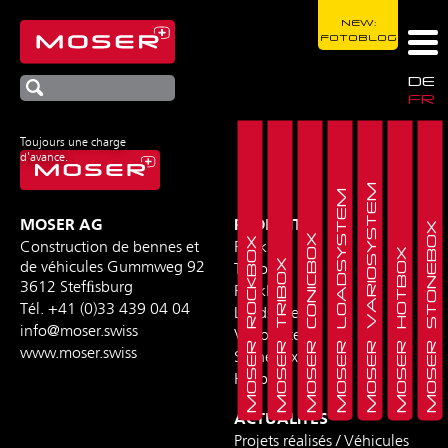
NEW:
FOTOBLOG
DE
FR
Toujours une charge
d'avance.
MOSER VARIOSYSTEM
MOSER LOADSYSTEM
MOSER AG
PRODUITS
MOSER STONEBOX
MOSER CONICBOX
MOSER ROCKBOX
Construction de bennes et
Rockbox
MOSER HOTBOX
MOSER TRIBOX
de véhicules
Gummweg 92
Tribox
3612 Stefﬁsburg
Peakbox
Tél.
+41 (0)33 439 04 04
Loadsystem
info@moser.swiss
Variosystem
www.moser.swiss
Stonebox
Hotbox
ACTUALITÉS
Projets réalisés / Véhicules