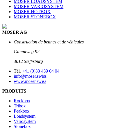
MOSER LOADSYSTEM
MOSER VARIOSYSTEM
MOSER HOTBOX
MOSER STONEBOX
MOSER AG
Construction de bennes et de véhicules
Gummweg 92
3612 Stefﬁsburg
Tél.
+41 (0)33 439 04 04
info@moser.swiss
www.moser.swiss
PRODUITS
Rockbox
Tribox
Peakbox
Loadsystem
Variosystem
Stonebox