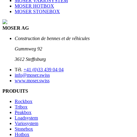
MOSER VARIOSYSTEM
MOSER HOTBOX
MOSER STONEBOX
MOSER AG
Construction de bennes et de véhicules
Gummweg 92
3612 Stefﬁsburg
Tél.
+41 (0)33 439 04 04
info@moser.swiss
www.moser.swiss
PRODUITS
Rockbox
Tribox
Peakbox
Loadsystem
Variosystem
Stonebox
Hotbox